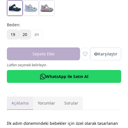
Beden
:
19
20
21
Sepete Ekle
Karşılaştır
Lütfen seçenek belirleyin
WhatsApp ile Satın Al
Açıklama
Yorumlar
Sorular
İlk adım dönemindeki bebekler için özel olarak tasarlanan