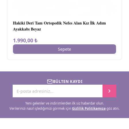
Hakiki Deri Tam Ortopedik Nefes Alan Kız İlk Adım
Ayakkabı Beyaz
1.990,00 ₺
Sepete
BÜLTEN KAYDI
Yeni gelenler ve indirimlerden ilk siz haberdar olun.
Verilerinizi nasıl işlediğimizi görmek için
Gizlilik Politikamıza
göz atın.