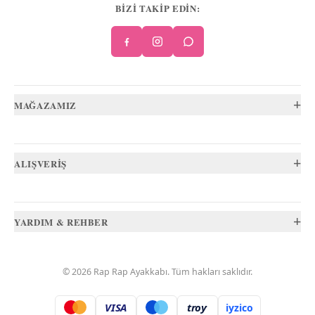
BİZİ TAKİP EDİN:
+
MAĞAZAMIZ
+
ALIŞVERİŞ
+
YARDIM & REHBER
©
2026
Rap Rap Ayakkabı
. Tüm hakları saklıdır.
VISA
troy
iyzico
.