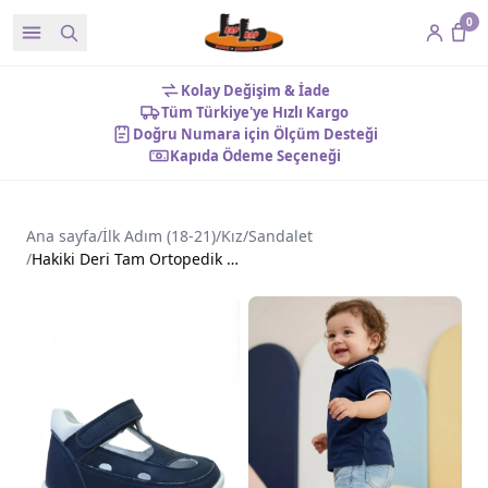
0
Kolay Değişim & İade
Tüm Türkiye'ye Hızlı Kargo
Doğru Numara için Ölçüm Desteği
Kapıda Ödeme Seçeneği
Ana sayfa
/
İlk Adım (18-21)
/
Kız
/
Sandalet
/
Hakiki Deri Tam Ortopedik Nefes Alan Kız İlk Adım Ayakkabı Lacivert