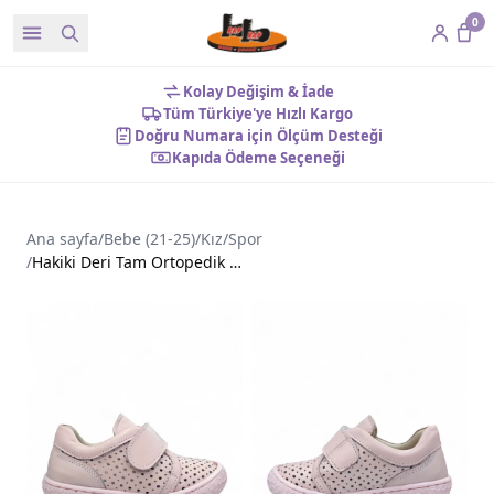
0
Kolay Değişim & İade
Tüm Türkiye'ye Hızlı Kargo
Doğru Numara için Ölçüm Desteği
Kapıda Ödeme Seçeneği
Ana sayfa
/
Bebe (21-25)
/
Kız
/
Spor
/
Hakiki Deri Tam Ortopedik Nefes Alan Bebe Ayakkabı Pembe