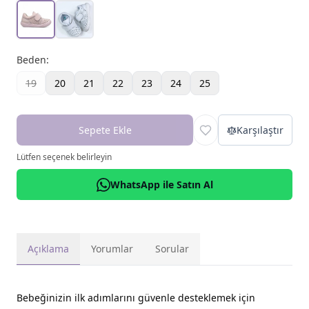
Beden
:
19
20
21
22
23
24
25
Sepete Ekle
Karşılaştır
Lütfen seçenek belirleyin
WhatsApp ile Satın Al
Açıklama
Yorumlar
Sorular
Bebeğinizin ilk adımlarını güvenle desteklemek için