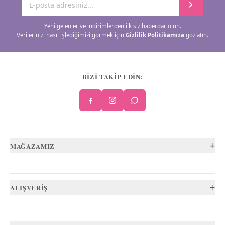
Yeni gelenler ve indirimlerden ilk siz haberdar olun.
Verilerinizi nasıl işlediğimizi görmek için
Gizlilik Politikamıza
göz atın.
BİZİ TAKİP EDİN:
+
MAĞAZAMIZ
+
ALIŞVERİŞ