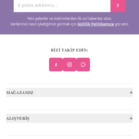
Yeni gelenler ve indirimlerden ilk siz haberdar olun.
Verilerinizi nasıl işlediğimizi görmek için
Gizlilik Politikamıza
göz atın.
BİZİ TAKİP EDİN:
+
MAĞAZAMIZ
+
ALIŞVERİŞ