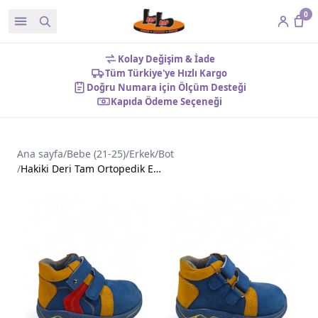
0
Kolay Değişim & İade
Tüm Türkiye'ye Hızlı Kargo
Doğru Numara için Ölçüm Desteği
Kapıda Ödeme Seçeneği
Ana sayfa
/
Bebe (21-25)
/
Erkek
/
Bot
/
Hakiki Deri Tam Ortopedik Erkek Bebek Botu