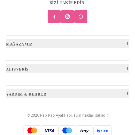
BİZİ TAKİP EDİN:
+
MAĞAZAMIZ
+
ALIŞVERİŞ
+
YARDIM & REHBER
©
2026
Rap Rap Ayakkabı
. Tüm hakları saklıdır.
VISA
troy
iyzico
.