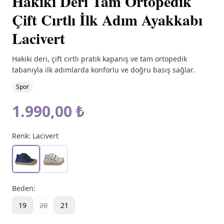
Hakiki Deri Tam Ortopedik
Çift Cırtlı İlk Adım Ayakkabı
Lacivert
Hakiki deri, çift cırtlı pratik kapanış ve tam ortopedik
tabanıyla ilk adımlarda konforlu ve doğru basış sağlar.
Spor
1.990,00 ₺
Renk:
Lacivert
Beden
:
19
20
21