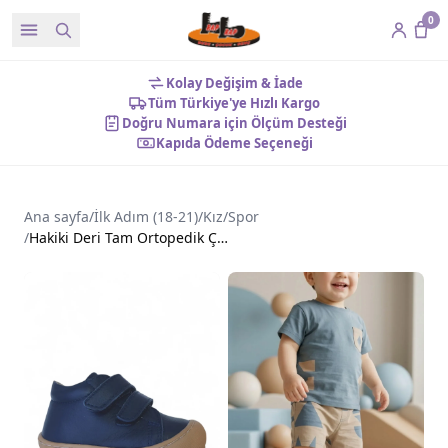
0
Kolay Değişim & İade
Tüm Türkiye'ye Hızlı Kargo
Doğru Numara için Ölçüm Desteği
Kapıda Ödeme Seçeneği
Ana sayfa
/
İlk Adım (18-21)
/
Kız
/
Spor
/
Hakiki Deri Tam Ortopedik Çift Cırtlı İlk Adım Ayakkabı Lacivert