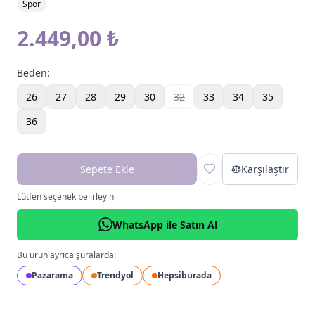
Spor
2.449,00 ₺
Beden
:
26
27
28
29
30
32
33
34
35
36
Sepete Ekle
Karşılaştır
Lütfen seçenek belirleyin
WhatsApp ile Satın Al
Bu ürün ayrıca şuralarda:
Pazarama
Trendyol
Hepsiburada