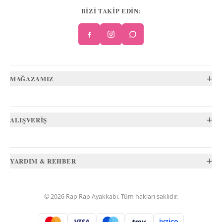
BİZİ TAKİP EDİN:
+
MAĞAZAMIZ
+
ALIŞVERİŞ
+
YARDIM & REHBER
©
2026
Rap Rap Ayakkabı
. Tüm hakları saklıdır.
VISA
troy
iyzico
.