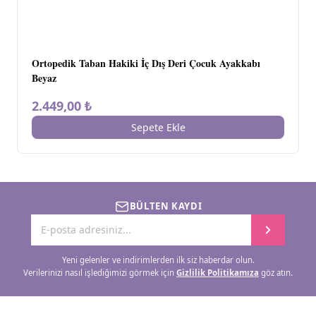
Ortopedik Taban Hakiki İç Dış Deri Çocuk Ayakkabı
Beyaz
2.449,00 ₺
Sepete Ekle
BÜLTEN KAYDI
Yeni gelenler ve indirimlerden ilk siz haberdar olun.
Verilerinizi nasıl işlediğimizi görmek için
Gizlilik Politikamıza
göz atın.