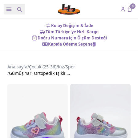
0
Kolay Değişim & İade
Tüm Türkiye'ye Hızlı Kargo
Doğru Numara için Ölçüm Desteği
Kapıda Ödeme Seçeneği
Ana sayfa
/
Çocuk (25-36)
/
Kız
/
Spor
/
Gümüş Yarı Ortopedik Işıklı Kız Çocuk Spor Ayakkabı