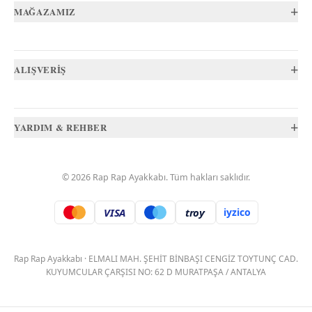
+
MAĞAZAMIZ
+
ALIŞVERİŞ
+
YARDIM & REHBER
©
2026
Rap Rap Ayakkabı
. Tüm hakları saklıdır.
VISA
troy
iyzico
.
Rap Rap Ayakkabı
·
ELMALI MAH. ŞEHİT BİNBAŞI CENGİZ TOYTUNÇ CAD.
KUYUMCULAR ÇARŞISI NO: 62 D MURATPAŞA / ANTALYA