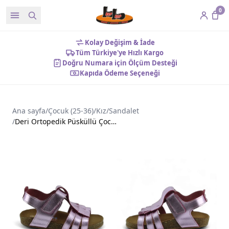
0
Kolay Değişim & İade
Tüm Türkiye'ye Hızlı Kargo
Doğru Numara için Ölçüm Desteği
Kapıda Ödeme Seçeneği
Ana sayfa
/
Çocuk (25-36)
/
Kız
/
Sandalet
/
Deri Ortopedik Püsküllü Çocuk Sandalet Pembe