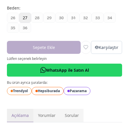
Beden
:
26
27
28
29
30
31
32
33
34
35
36
Sepete Ekle
Karşılaştır
Lütfen seçenek belirleyin
WhatsApp ile Satın Al
Bu ürün ayrıca şuralarda:
Trendyol
Hepsiburada
Pazarama
Açıklama
Yorumlar
Sorular