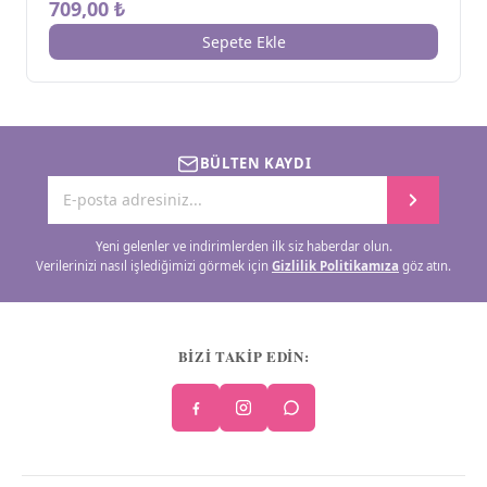
709,00 ₺
Sepete Ekle
BÜLTEN KAYDI
Yeni gelenler ve indirimlerden ilk siz haberdar olun.
Verilerinizi nasıl işlediğimizi görmek için
Gizlilik Politikamıza
göz atın.
BİZİ TAKİP EDİN: