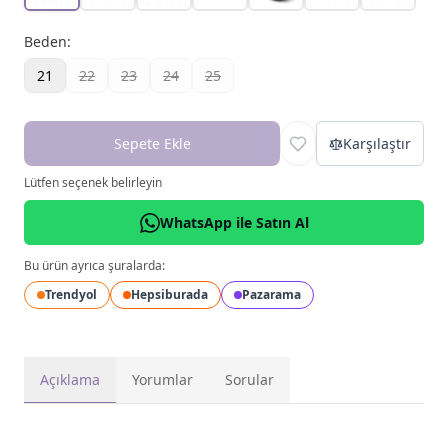
Beden
:
21
22
23
24
25
Sepete Ekle
Karşılaştır
Lütfen seçenek belirleyin
WhatsApp ile Satın Al
Bu ürün ayrıca şuralarda:
Trendyol
Hepsiburada
Pazarama
Açıklama
Yorumlar
Sorular