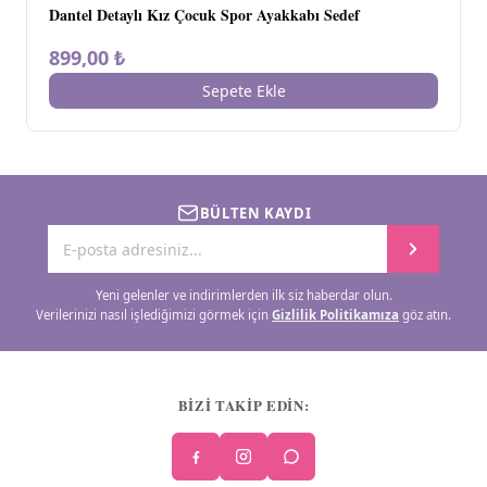
Dantel Detaylı Kız Çocuk Spor Ayakkabı Sedef
899,00 ₺
Sepete Ekle
BÜLTEN KAYDI
Yeni gelenler ve indirimlerden ilk siz haberdar olun.
Verilerinizi nasıl işlediğimizi görmek için
Gizlilik Politikamıza
göz atın.
BİZİ TAKİP EDİN: