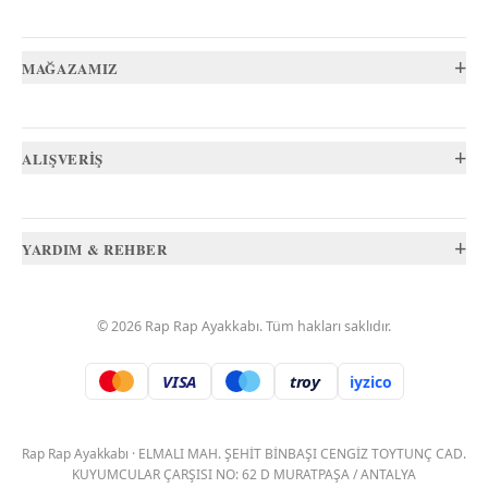
+
MAĞAZAMIZ
+
ALIŞVERİŞ
+
YARDIM & REHBER
©
2026
Rap Rap Ayakkabı
. Tüm hakları saklıdır.
VISA
troy
iyzico
.
Rap Rap Ayakkabı
·
ELMALI MAH. ŞEHİT BİNBAŞI CENGİZ TOYTUNÇ CAD.
KUYUMCULAR ÇARŞISI NO: 62 D MURATPAŞA / ANTALYA