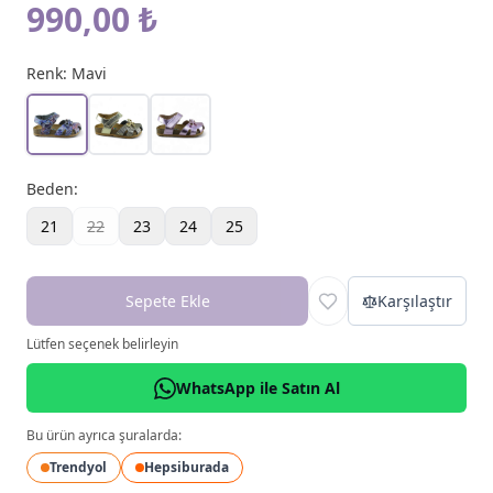
990,00 ₺
Renk:
Mavi
Beden
:
21
22
23
24
25
Sepete Ekle
Karşılaştır
Lütfen seçenek belirleyin
WhatsApp ile Satın Al
Bu ürün ayrıca şuralarda:
Trendyol
Hepsiburada