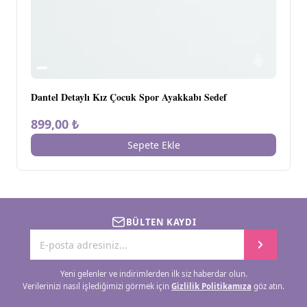
Dantel Detaylı Kız Çocuk Spor Ayakkabı Sedef
899,00 ₺
Sepete Ekle
BÜLTEN KAYDI
Yeni gelenler ve indirimlerden ilk siz haberdar olun.
Verilerinizi nasıl işlediğimizi görmek için
Gizlilik Politikamıza
göz atın.