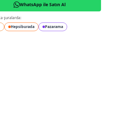
WhatsApp ile Satın Al
ca şuralarda:
l
Hepsiburada
Pazarama