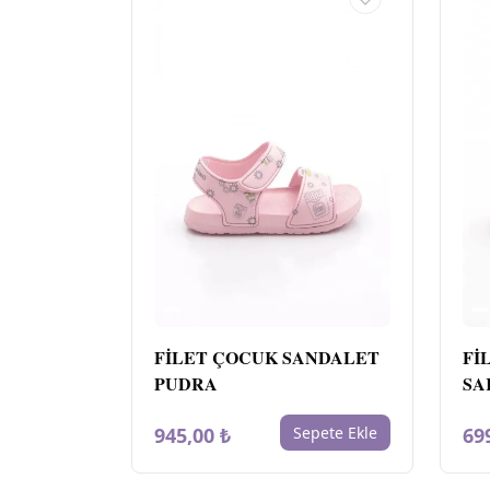
FİLET ÇOCUK SANDALET
Fİ
PUDRA
SA
945,00 ₺
Sepete Ekle
69