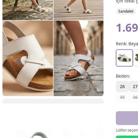
için ideal 
Sandalet
1.69
Renk:
Bey
Beden
:
26
27
35
36
Lütfen seçene