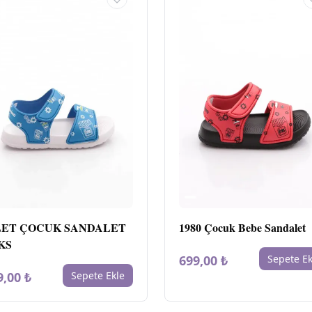
LET ÇOCUK SANDALET
1980 Çocuk Bebe Sandalet
KS
699,00 ₺
Sepete Ek
9,00 ₺
Sepete Ekle