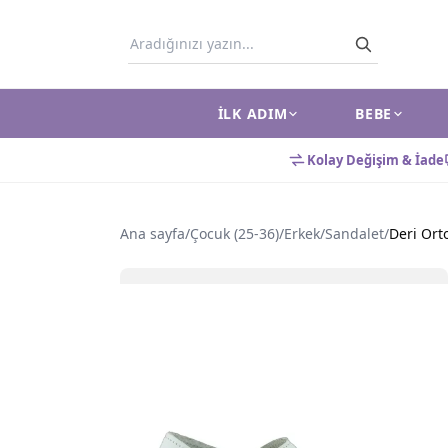
İLK ADIM
BEBE
Kolay Değişim & İade
Ana sayfa
/
Çocuk (25-36)
/
Erkek
/
Sandalet
/
Deri Ort