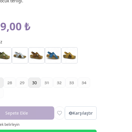
çocuk terliği.
9,00 ₺
az
28
29
30
31
32
33
34
Sepete Ekle
Karşılaştır
k belirleyin