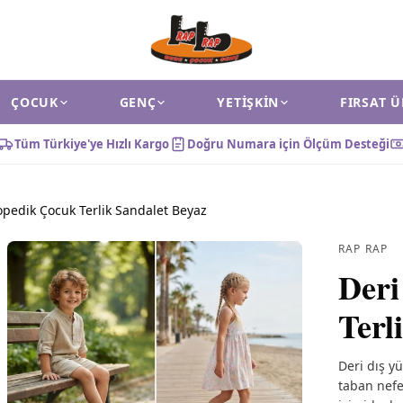
ÇOCUK
GENÇ
YETIŞKIN
FIRSAT 
Tüm Türkiye'ye Hızlı Kargo
Doğru Numara için Ölçüm Desteği
opedik Çocuk Terlik Sandalet Beyaz
RAP RAP
Deri
Terl
Deri dış y
taban nefe