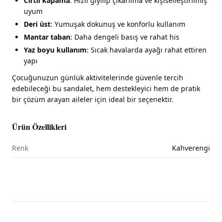
Cırtlı kapama
: Hızlı giyilip çıkarılma ve kişiselleştirilmiş
uyum
Deri üst
: Yumuşak dokunuş ve konforlu kullanım
Mantar taban
: Daha dengeli basış ve rahat his
Yaz boyu kullanım
: Sıcak havalarda ayağı rahat ettiren
yapı
Çocuğunuzun günlük aktivitelerinde güvenle tercih
edebileceği bu sandalet, hem destekleyici hem de pratik
bir çözüm arayan aileler için ideal bir seçenektir.
Ürün Özellikleri
Renk
Kahverengi