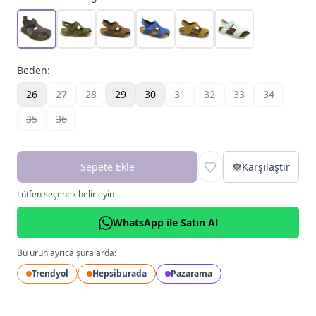
Beden
:
26
27
28
29
30
31
32
33
34
35
36
Sepete Ekle
Karşılaştır
Lütfen seçenek belirleyin
WhatsApp ile Satın Al
Bu ürün ayrıca şuralarda:
Trendyol
Hepsiburada
Pazarama