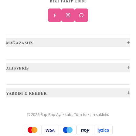
BİZİ TAKİP EDİN:
+
MAĞAZAMIZ
+
ALIŞVERİŞ
+
YARDIM & REHBER
©
2026
Rap Rap Ayakkabı
. Tüm hakları saklıdır.
VISA
troy
iyzico
.