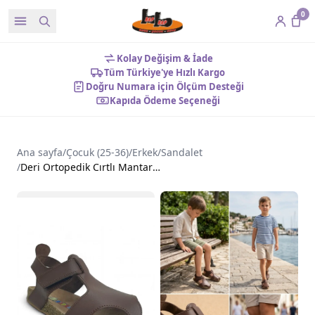
0
Kolay Değişim & İade
Tüm Türkiye'ye Hızlı Kargo
Doğru Numara için Ölçüm Desteği
Kapıda Ödeme Seçeneği
Ana sayfa
/
Çocuk (25-36)
/
Erkek
/
Sandalet
/
Deri Ortopedik Cırtlı Mantar Taban Çocuk Sandalet Kahverengi