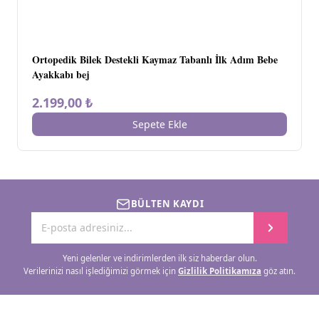
Ortopedik Bilek Destekli Kaymaz Tabanlı İlk Adım Bebe
Ayakkabı bej
2.199,00 ₺
Sepete Ekle
BÜLTEN KAYDI
Yeni gelenler ve indirimlerden ilk siz haberdar olun.
Verilerinizi nasıl işlediğimizi görmek için
Gizlilik Politikamıza
göz atın.