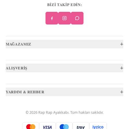
BİZİ TAKİP EDİN:
+
MAĞAZAMIZ
+
ALIŞVERİŞ
+
YARDIM & REHBER
©
2026
Rap Rap Ayakkabı
. Tüm hakları saklıdır.
VISA
troy
iyzico
.