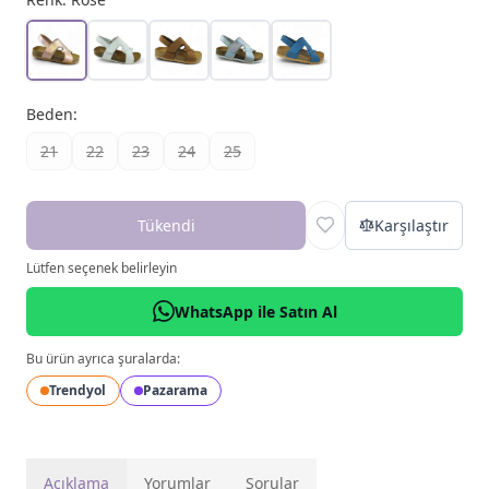
Beden
:
21
22
23
24
25
Tükendi
Karşılaştır
Lütfen seçenek belirleyin
WhatsApp ile Satın Al
Bu ürün ayrıca şuralarda:
Trendyol
Pazarama
Açıklama
Yorumlar
Sorular