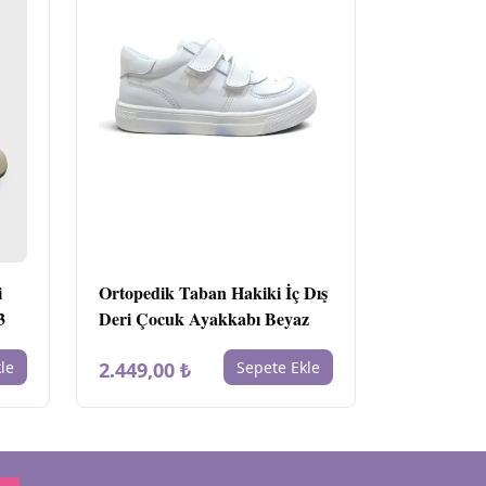
i
Ortopedik Taban Hakiki İç Dış
3
Deri Çocuk Ayakkabı Beyaz
le
2.449,00 ₺
Sepete Ekle