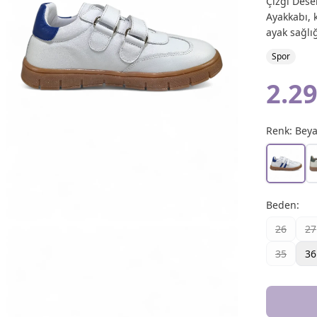
Çizgi Dese
Ayakkabı, k
ayak sağlığ
Spor
2.29
Renk:
Bey
Beden
:
26
27
35
36