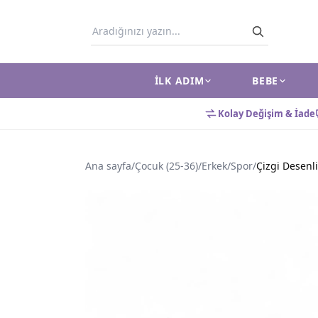
İLK ADIM
BEBE
Kolay Değişim & İade
Ana sayfa
/
Çocuk (25-36)
/
Erkek
/
Spor
/