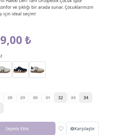
nli Hakiki Deri Tam Ortopedik Çocuk Spor
onfor ve şıklığı bir arada sunar. Çocuklarınızın
ı için ideal seçim!
9,00 ₺
az
28
29
30
31
32
33
34
Sepete Ekle
Karşılaştır