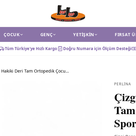
ÇOCUK
GENÇ
YETIŞKIN
FIRSAT 
Tüm Türkiye'ye Hızlı Kargo
Doğru Numara için Ölçüm Desteği
Çizgi Desenli Hakiki Deri Tam Ortopedik Çocuk Spor Ayakkabı Beyaz
PERLINA
Çizg
Tam
Spor