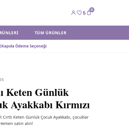
0
₺
ÜRÜNLERI
TÜM ÜRÜNLER
Kapıda Ödeme Seçeneği
DS
lı Keten Günlük
k Ayakkabı Kırmızı
at Cırtlı Keten Günlük Çocuk Ayakkabı, çocuklar
 Hemen satın alın!