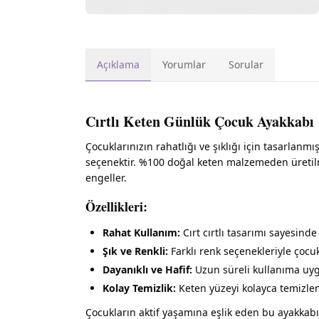
Açıklama
Yorumlar
Sorular
Cırtlı Keten Günlük Çocuk Ayakkabı
Çocuklarınızın rahatlığı ve şıklığı için tasarlanmı
seçenektir. %100 doğal keten malzemeden üretilmi
engeller.
Özellikleri:
Rahat Kullanım:
Cırt cırtlı tasarımı sayesinde 
Şık ve Renkli:
Farklı renk seçenekleriyle çocuk
Dayanıklı ve Hafif:
Uzun süreli kullanıma uygun
Kolay Temizlik:
Keten yüzeyi kolayca temizlene
Çocukların aktif yaşamına eşlik eden bu ayakkabıy