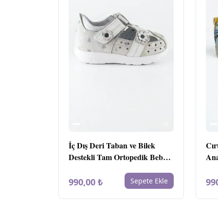
İç Dış Deri Taban ve Bilek
Cır
Destekli Tam Ortopedik Bebe
Ana
Ayakkabı
Aya
990,00 ₺
Sepete Ekle
99