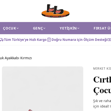
ÇOCUK
GENÇ
YETIŞKIN
FIRSAT 
Tüm Türkiye'ye Hızlı Kargo
Doğru Numara için Ölçüm Desteği
cuk Ayakkabı Kırmızı
MIRKET KI
Cırt
Çocu
Şık ve rah
için ideal!