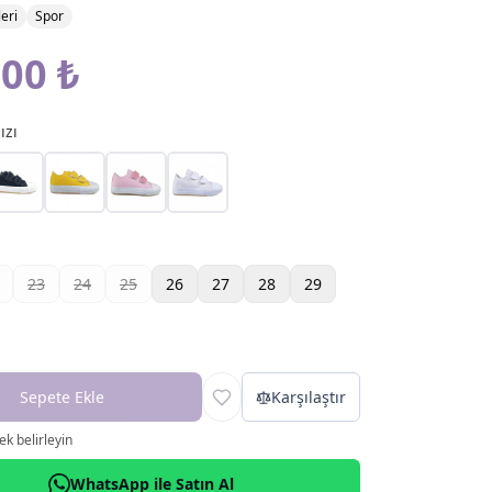
eri
Spor
,00 ₺
ızı
23
24
25
26
27
28
29
Sepete Ekle
Karşılaştır
k belirleyin
WhatsApp ile Satın Al