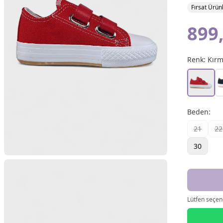
Fırsat Ürünl
899
Renk:
Kırm
Beden
:
21
22
30
Lütfen seçene