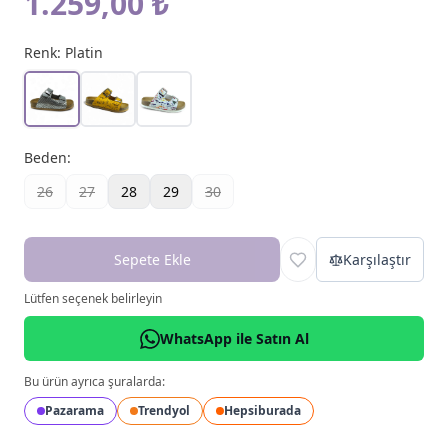
1.259,00 ₺
Renk:
Platin
Beden
:
26
27
28
29
30
Sepete Ekle
Karşılaştır
Lütfen seçenek belirleyin
WhatsApp ile Satın Al
Bu ürün ayrıca şuralarda:
Pazarama
Trendyol
Hepsiburada