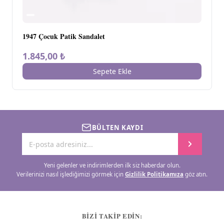
1947 Çocuk Patik Sandalet
1.845,00 ₺
Sepete Ekle
BÜLTEN KAYDI
Yeni gelenler ve indirimlerden ilk siz haberdar olun.
Verilerinizi nasıl işlediğimizi görmek için
Gizlilik Politikamıza
göz atın.
BİZİ TAKİP EDİN: