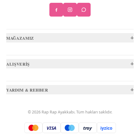
+
MAĞAZAMIZ
+
ALIŞVERİŞ
+
YARDIM & REHBER
©
2026
Rap Rap Ayakkabı
. Tüm hakları saklıdır.
VISA
troy
iyzico
.