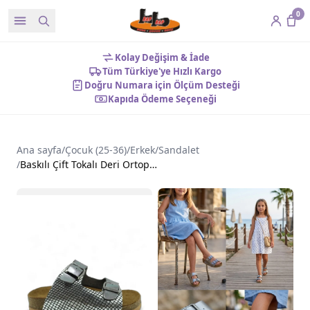
0
Kolay Değişim & İade
Tüm Türkiye'ye Hızlı Kargo
Doğru Numara için Ölçüm Desteği
Kapıda Ödeme Seçeneği
Ana sayfa
/
Çocuk (25-36)
/
Erkek
/
Sandalet
/
Baskılı Çift Tokalı Deri Ortopedik Çocuk Terlik Platin