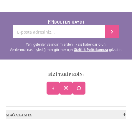
BÜLTEN KAYDI
Yeni gelenler ve indirimlerden ilk siz haberdar olun.
Verilerinizi nasıl işlediğimizi görmek için
Gizlilik Politikamıza
göz atın.
BİZİ TAKİP EDİN:
+
MAĞAZAMIZ