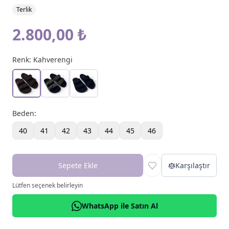
Terlik
2.800,00 ₺
Renk:
Kahverengi
Beden
:
40
41
42
43
44
45
46
Sepete Ekle
Karşılaştır
Lütfen seçenek belirleyin
WhatsApp ile Satın Al