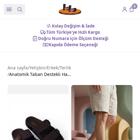
0
Kolay Değişim & İade
Tüm Türkiye'ye Hızlı Kargo
Doğru Numara için Ölçüm Desteği
Kapıda Ödeme Seçeneği
Ana sayfa
/
Yetişkin
/
Erkek
/
Terlik
/
Anatomik Taban Destekli Hafif Taban Erkek Terlik BAHAMA-16 Kahverengi