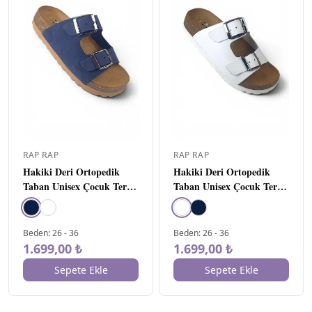
Tüm Ürünler
784
İlk Adım (18-21)
▸
29
Yetişkin
▸
64
Bebe (21-25)
▸
213
Çocuk (25-36)
324
▸
Kız
157
▸
Abiye
4
RAP RAP
RAP RAP
Spor
72
Hakiki Deri Ortopedik
Hakiki Deri Ortopedik
Terlik
2
Taban Unisex Çocuk Terlik
Taban Unisex Çocuk Terlik
Lacivert
Beyaz
Okul
3
Bot
2
Beden
:
26
-
36
Beden
:
26
-
36
1.699,00 ₺
1.699,00 ₺
Babet
18
Panduf - Ev Ayakkabısı
Sepete Ekle
Sepete Ekle
Sandalet
56
▸
167