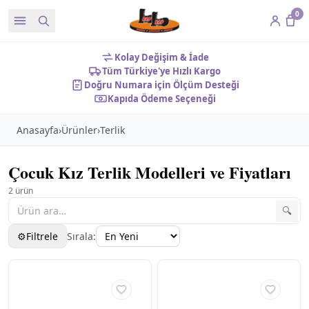
0
Kolay Değişim & İade
Tüm Türkiye'ye Hızlı Kargo
Doğru Numara için Ölçüm Desteği
Kapıda Ödeme Seçeneği
Anasayfa
›
Ürünler
›
Terlik
Çocuk Kız Terlik Modelleri ve Fiyatları
2
ürün
🔍
⚙
Filtrele
Sırala:
Filtreler
✕
KATEGORILER