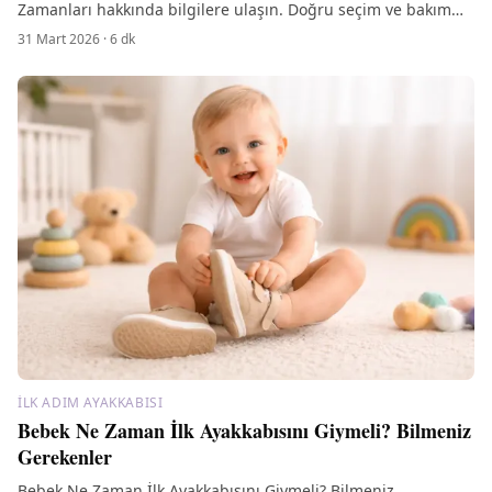
Zamanları hakkında bilgilere ulaşın. Doğru seçim ve bakım
ipuçlarıyla ayakkabının ömrünü uzatın!
31 Mart 2026
·
6
dk
İLK ADIM AYAKKABISI
Bebek Ne Zaman İlk Ayakkabısını Giymeli? Bilmeniz
Gerekenler
Bebek Ne Zaman İlk Ayakkabısını Giymeli? Bilmeniz