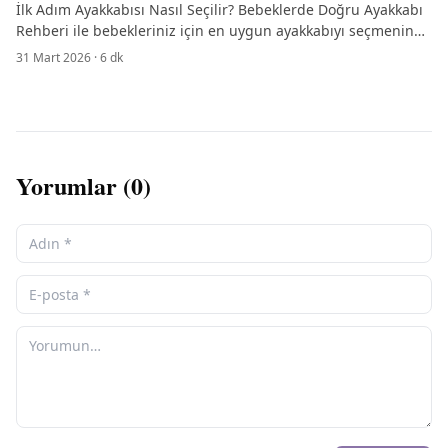
İlk Adım Ayakkabısı Nasıl Seçilir? Bebeklerde Doğru Ayakkabı
Rehberi ile bebekleriniz için en uygun ayakkabıyı seçmenin
ipuçlarını keşfedin.
31 Mart 2026
·
6
dk
Yorumlar (
0
)