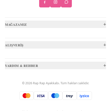
+
MAĞAZAMIZ
+
ALIŞVERİŞ
+
YARDIM & REHBER
©
2026
Rap Rap Ayakkabı
. Tüm hakları saklıdır.
VISA
troy
iyzico
.