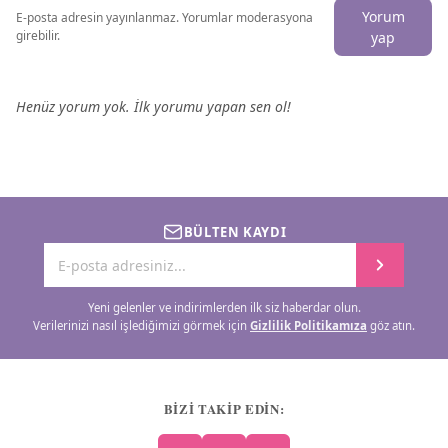
Yorum
E-posta adresin yayınlanmaz. Yorumlar moderasyona
girebilir.
yap
Henüz yorum yok. İlk yorumu yapan sen ol!
BÜLTEN KAYDI
Yeni gelenler ve indirimlerden ilk siz haberdar olun.
Verilerinizi nasıl işlediğimizi görmek için
Gizlilik Politikamıza
göz atın.
BİZİ TAKİP EDİN: