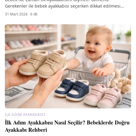
Gerekenler ile bebek ayakkabısı seçerken dikkat edilmesi
gerekenler ve en iyi modeller hakkında bilgi edinin.
31 Mart 2026
·
6
dk
İLK ADIM AYAKKABISI
İlk Adım Ayakkabısı Nasıl Seçilir? Bebeklerde Doğru
Ayakkabı Rehberi