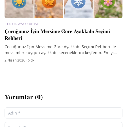
ÇOCUK AYAKKABISI
Çocuğunuz İçin Mevsime Göre Ayakkabı Seçimi
Rehberi
Çocuğunuz İçin Mevsime Göre Ayakkabı Seçimi Rehberi ile
mevsimlere uygun ayakkabı seçeneklerini keşfedin. En iyi
modelleri ve ipuçlarını öğrenin!
2 Nisan 2026
·
6
dk
Yorumlar (
0
)