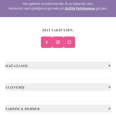
Yeni gelenler ve indirimlerden ilk siz haberdar olun.
Verilerinizi nasıl işlediğimizi görmek için
Gizlilik Politikamıza
göz atın.
BİZİ TAKİP EDİN:
+
MAĞAZAMIZ
+
ALIŞVERİŞ
+
YARDIM & REHBER