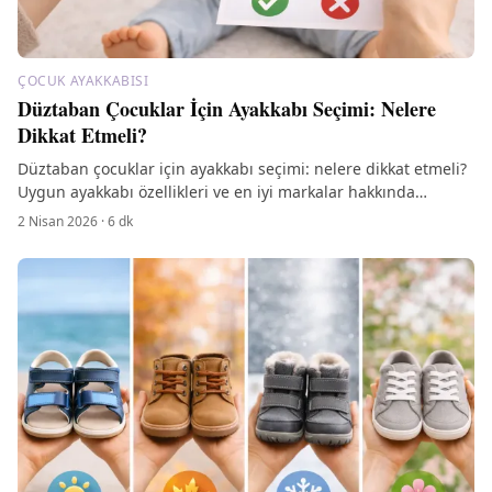
ÇOCUK AYAKKABISI
Düztaban Çocuklar İçin Ayakkabı Seçimi: Nelere
Dikkat Etmeli?
Düztaban çocuklar için ayakkabı seçimi: nelere dikkat etmeli?
Uygun ayakkabı özellikleri ve en iyi markalar hakkında
bilgilere ulaşın.
2 Nisan 2026
·
6
dk