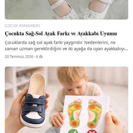
ÇOCUK AYAKKABISI
Çocukta Sağ-Sol Ayak Farkı ve Ayakkabı Uyumu
Çocuklarda sağ-sol ayak farkı yaygındır. Nedenlerini, ne
zaman uzman gerektirdiğini ve iki ayağa da uyan ayakkabıyı
nasıl seçeceğinizi anlatıyoruz.
20 Temmuz 2026
·
6
dk