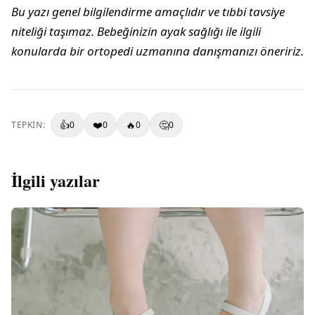
Bu yazı genel bilgilendirme amaçlıdır ve tıbbi tavsiye
niteliği taşımaz. Bebeğinizin ayak sağlığı ile ilgili
konularda bir ortopedi uzmanına danışmanızı öneririz.
👍
❤️
🔥
🤔
TEPKIN:
0
0
0
0
İlgili yazılar