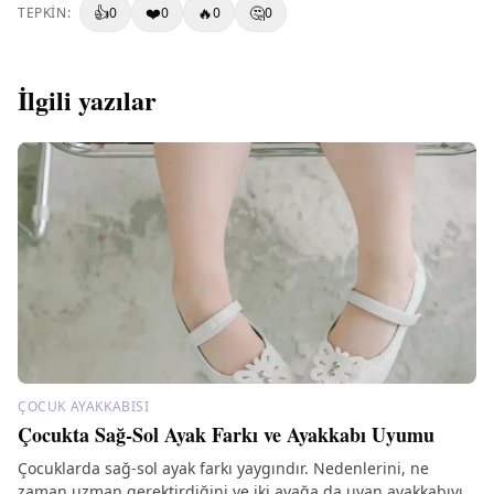
👍
❤️
🔥
🤔
TEPKIN:
0
0
0
0
İlgili yazılar
ÇOCUK AYAKKABISI
Çocukta Sağ-Sol Ayak Farkı ve Ayakkabı Uyumu
Çocuklarda sağ-sol ayak farkı yaygındır. Nedenlerini, ne
zaman uzman gerektirdiğini ve iki ayağa da uyan ayakkabıyı