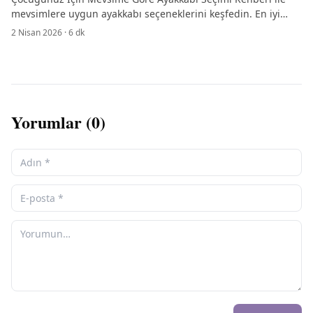
mevsimlere uygun ayakkabı seçeneklerini keşfedin. En iyi
modelleri ve ipuçlarını öğrenin!
2 Nisan 2026
·
6
dk
Yorumlar (
0
)