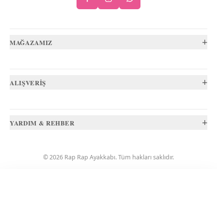
+
MAĞAZAMIZ
+
ALIŞVERİŞ
+
YARDIM & REHBER
©
2026
Rap Rap Ayakkabı
. Tüm hakları saklıdır.
Sepetinizde
0
ürün
VISA
troy
iyzico
.
✕
Sepete git
Ödemeye geç
0,00 ₺
Rap Rap Ayakkabı
·
ELMALI MAH. ŞEHİT BİNBAŞI CENGİZ TOYTUNÇ CAD.