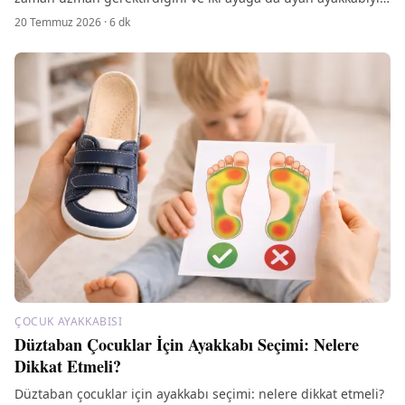
nasıl seçeceğinizi anlatıyoruz.
20 Temmuz 2026
·
6
dk
ÇOCUK AYAKKABISI
Düztaban Çocuklar İçin Ayakkabı Seçimi: Nelere
Dikkat Etmeli?
Düztaban çocuklar için ayakkabı seçimi: nelere dikkat etmeli?