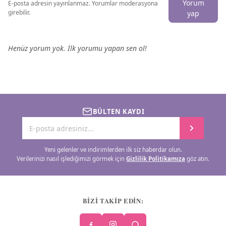
Yorum
E-posta adresin yayınlanmaz. Yorumlar moderasyona
girebilir.
yap
Henüz yorum yok. İlk yorumu yapan sen ol!
BÜLTEN KAYDI
Yeni gelenler ve indirimlerden ilk siz haberdar olun.
Verilerinizi nasıl işlediğimizi görmek için
Gizlilik Politikamıza
göz atın.
BİZİ TAKİP EDİN: