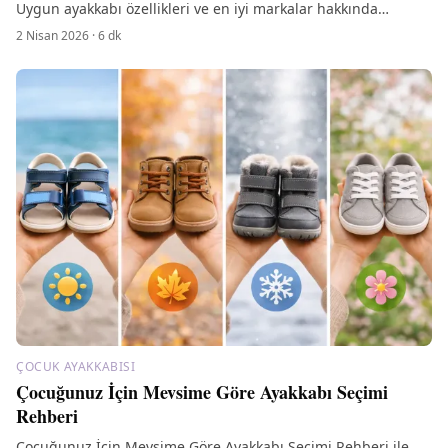
Uygun ayakkabı özellikleri ve en iyi markalar hakkında
bilgilere ulaşın.
2 Nisan 2026
·
6
dk
ÇOCUK AYAKKABISI
Çocuğunuz İçin Mevsime Göre Ayakkabı Seçimi
Rehberi
Çocuğunuz İçin Mevsime Göre Ayakkabı Seçimi Rehberi ile