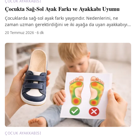
ÇOCUK AYAKKABISI
Çocukta Sağ-Sol Ayak Farkı ve Ayakkabı Uyumu
Çocuklarda sağ-sol ayak farkı yaygındır. Nedenlerini, ne
zaman uzman gerektirdiğini ve iki ayağa da uyan ayakkabıyı
nasıl seçeceğinizi anlatıyoruz.
20 Temmuz 2026
·
6
dk
ÇOCUK AYAKKABISI