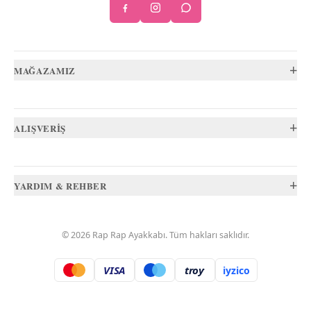
+
MAĞAZAMIZ
+
ALIŞVERİŞ
+
YARDIM & REHBER
©
2026
Rap Rap Ayakkabı
. Tüm hakları saklıdır.
VISA
troy
iyzico
.