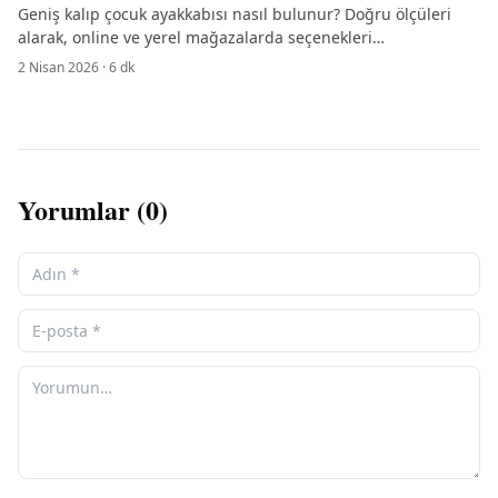
Geniş kalıp çocuk ayakkabısı nasıl bulunur? Doğru ölçüleri
alarak, online ve yerel mağazalarda seçenekleri
değerlendirerek en uygun ayakkabıyı seçin.
2 Nisan 2026
·
6
dk
Yorumlar (
0
)