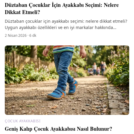
Düztaban Çocuklar İçin Ayakkabı Seçimi: Nelere
Dikkat Etmeli?
Düztaban çocuklar için ayakkabı seçimi: nelere dikkat etmeli?
Uygun ayakkabı özellikleri ve en iyi markalar hakkında
bilgilere ulaşın.
2 Nisan 2026
·
6
dk
ÇOCUK AYAKKABISI
Geniş Kalıp Çocuk Ayakkabısı Nasıl Bulunur?