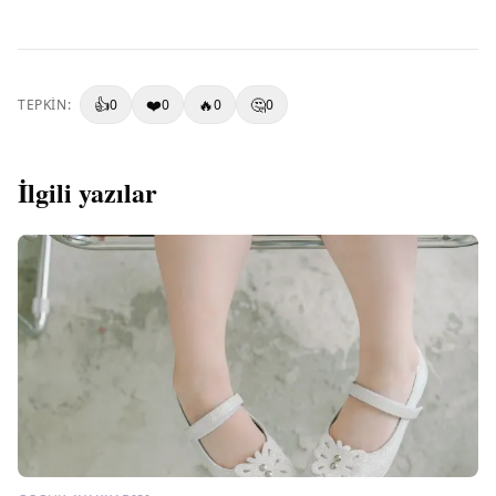
👍
❤️
🔥
🤔
TEPKIN:
0
0
0
0
İlgili yazılar