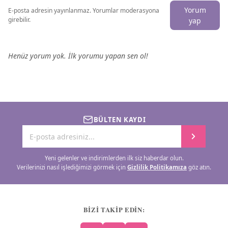
Yorum
E-posta adresin yayınlanmaz. Yorumlar moderasyona
girebilir.
yap
Henüz yorum yok. İlk yorumu yapan sen ol!
BÜLTEN KAYDI
Yeni gelenler ve indirimlerden ilk siz haberdar olun.
Verilerinizi nasıl işlediğimizi görmek için
Gizlilik Politikamıza
göz atın.
BİZİ TAKİP EDİN: